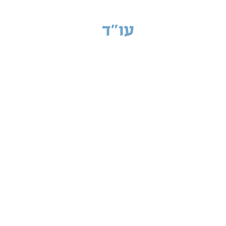
עו"ד
רובי גלבוע
עורך ד