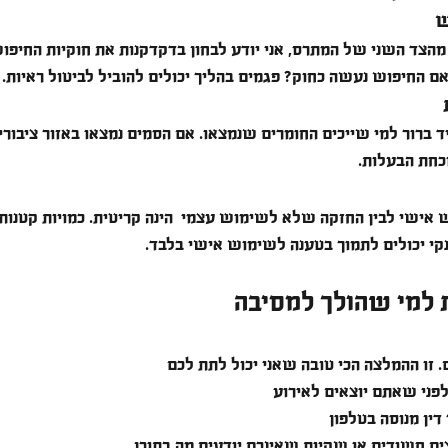
ש
 מהצד השני של המתרס, אני יודע לבחון בדקדקנות את חוקיות החיפ
ם החיפוש נעשה כחוק? פגמים בהליך יכולים להוביל לביטול ראיות.
ד ברור למי שייכים החומרים שנמצאו. אם הסמים נמצאו באזור ציבורי
כחת הבעלות.
 אישי לבין החזקה שלא לשימוש עצמי  הינה קריטית. כמויות קטנות,
נקי יכולים לתמוך בטענה לשימוש אישי בלבד.
למי שהולך למסיבה
זו ההמלצה הכי טובה שאני יכול לתת לכם
 לפני שאתם יוצאים לאירוע
דין מנוסה בטלפון
ים חשודים או שקיות שאינכם יודעים מה בתוכן