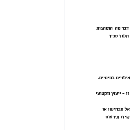
דבר מה  התנהגות 
 חשד סביר 
ישיים בסיסיים. 
ו - ייעוץ מקצועי 
אל תכחישו או 
גידו תירשם 