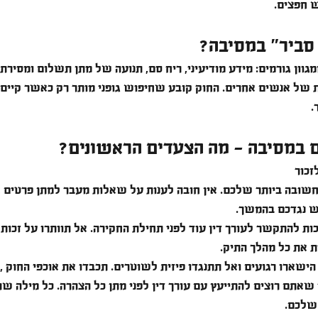
ש חפצים.
סביר" במסיבה?
גוון גורמים: מידע מודיעיני, ריח סם, תנועה של מתן תשלום ומסירת 
ות של אנשים אחרים. החוק קובע שחיפוש גופני מותר רק כאשר קיים
.
 במסיבה - מה הצעדים הראשונים?
זכור
החשובה ביותר שלכם. אין חובה לענות על שאלות מעבר למתן פרטים א
ש נגדכם בהמשך.
כות להתקשר לעורך דין עוד לפני תחילת החקירה. אל תוותרו על זכות ז
 את כל מהלך התיק.
הישארו רגועים ואל תתנגדו פיזית לשוטרים. תכבדו את אוכפי החוק ,
שאתם רוצים להתייעץ עם עורך דין לפני מתן כל הצהרה. כל מילה שת
שלכם.