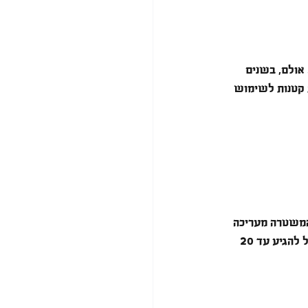
. אולם, בשנים 
 קטנות לשימוש 
המשטרה מעריכה 
שהכמות או הנסיבות מצביעות על כוונה למכור, המצב הופך להיות מסובך משמעותיו. העונש יכול להגיע עד 20 