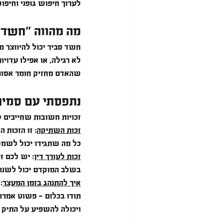
לערוך חיפוש גופני וחיפו
מה מהווה "חשד 
חשד סביר יכול להיווצר ממ
לא רגילה, או אפילו עדוי
שהאדם מחזיק חומר אסור
נתפסתי עם סמים
זכויות חשובות שחייבים ל
זכות השתיקה
: זו הזכות 
כל מה שתגידו יכול לשמ
זכות לעורך דין
: יש לכם ז
בשלב המוקדם יכול לשנות
איך להתנהג בזמן המעצר
: 
תודו בכלום - פשוט אמרו 
ויכולה להשפיע על התיק 