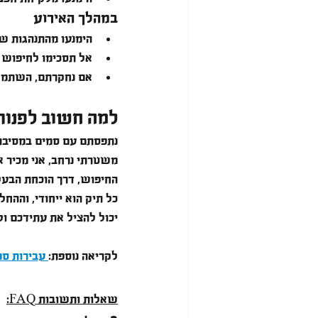
במהלך האירוע
הימנעו מהתנהגות ש
אל תסכימו לחיפוש "
אם נחקרתם, השתמשו
למה חשוב לפנות
נתפסתם עם סמים במסיבה?
משטרתי נרחב, אני מכיר א
החיפוש, דרך הוכחת הבעל
כל תיק הוא ייחודי, והה
יכול להציל את עתידכם ול
לקריאה נוספת:
 עבירות סמ
שאלות ותשובות FAQ: