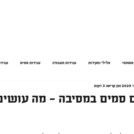
ין פלילי
בית
אודות
תחומי התמחות
בלוג ומאמרים
מן התק
 משפטי
פלילי וחקירות
עבירות תעבורה
עבירות סמים
עבירו
זמן קריאה 3 דקות
רות חמורות
 סמים במסיבה - מה עושים