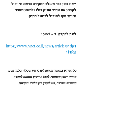
ייצוג נכון כבר משלב החקירה הראשוני יכול 
לקבוע את עתיד התיק כולו ולמנוע מעצר 
מיותר ואף להוביל לביטול התיק.
לינק לכתבה  ב - ynet :
https://www.ynet.co.il/news/article/s1dp1
1l1feg
כל המידע במאמר זה הוא לצרכי מידע כללי בלבד ואינו 
מהווה ייעוץ משפטי. לקבלת ייעוץ מותאם למקרה 
הספציפי שלכם, פנו לעורך דין פלילי  מקצועי.