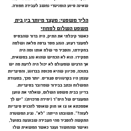
שאינה סיוע הומניטרי נחשב לעבירה חמורה.
הליך משפטי: מעצר מיותר בין בית 
משפט השלום למחוזי
כאשר קיבלתי את התיק, היה ברור שהבסיס 
למעצר רעוע. הנהג מסר גרסה מלאה ושלמה 
בחקירתו, והסביר מי שלח אותו ומה היה 
תפקידו. הוא לא הכחיש שהוא נהג במשאית, 
אך הדגיש שמעולם לא יכול היה לדעת מה יש 
בתוכה, מכיוון שהיא מכוסה בברזנט, והסיגריות 
עצמן היו בקרטונים סגורים. יותר מכך, בתעודת 
המשלוח נכתב בבירור שמדובר בסיגריות.
בדיון בבית משפט השלום, שאלתי את טוען 
המעצרים של הימ"ר (יחידה מרכזית): "יש לך 
אסמכתא או צו או חוק שאוסר להכניס סיגריות 
לעזה?". תשובתו הייתה: "לא". נציג המשטרה 
התקשה להסביר מהי העבירה שבוצעה בפועל, 
ואישר שהחשוד נעצר כאשר המשאית שלו 