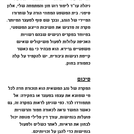
ניהלה עו"ד לימור רוט חזן והמתמחה שלי, אלון 
סימני. בית המשפט המחוזי הורה על שחרורו 
המיידי של הנהג, ובכך שם סוף למעצר המיותר.
מקרה זה מדגיש את חשיבות הייצוג המשפטי, 
במיוחד במקרים רגישים שבהם רשויות 
האכיפה עלולות לפעול משיקולים שאינם 
משפטיים גרידא. הוא מבהיר כי גם כאשר 
קיימת רגישות ציבורית, יש להקפיד על קלה 
כחמורה בחוק.
סיכום
המקרה של נהג המשאית הוא תזכורת חדה לכל 
מי שמוצא את עצמו במעצר או בחקירה: אל 
תתמודדו לבד. כפי שניתן לראות במקרה זה, גם 
כאשר החשד נראה לכאורה חמור והרשויות 
פועלות בנחישות, עורך דין פלילי מנוסה יכול 
לבחון את הראיות, לאתר כשלים ולפעול 
בנחישות כדי להגן על זכויותיכם.