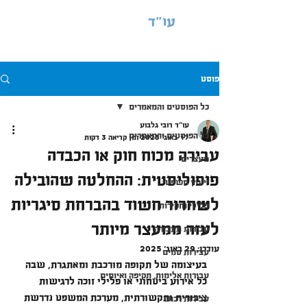
עו"ד
רובי גלבוע
פוסט
כל הפוסטים והמאמרים
עו"ד רובי גלבוע
כל הפוסטים והמאמרים
17 באוג׳ 2025
זמן קריאה 3 דקות
עבירה מכוח חוק או הכבדה
מעצרים
פופוליסטית: ההחלטה שהובילה
ייעוץ משפטי
לשחרור חשוד בהברחת סיגריות
פלילי וחקירות
לעזה ממעצר מיותר
עבירות תעבורה
עודכן:
29 באוג׳ 2025
עבירות סמים
בעיצומה של תקופה מורכבת ומאתגרת, שבה 
עבירות אלימות, תקיפה ואיומים
כל אירוע ביטחוני או פלילי זוכה לרגישות 
ציבורית ותקשורתית, מערכת המשפט נדרשת 
עבירות רכוש