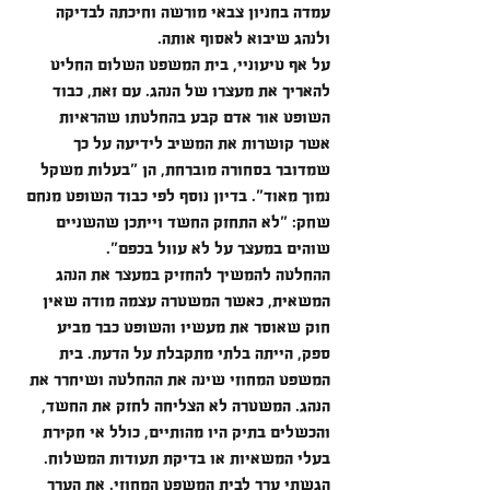
עמדה בחניון צבאי מורשה וחיכתה לבדיקה 
ולנהג שיבוא לאסוף אותה.
על אף טיעוניי, בית המשפט השלום החליט 
להאריך את מעצרו של הנהג. עם זאת, כבוד 
השופט אור אדם קבע בהחלטתו שהראיות 
אשר קושרות את המשיב לידיעה על כך 
שמדובר בסחורה מוברחת, הן "בעלות משקל 
נמוך מאוד". בדיון נוסף לפי כבוד השופט מנחם 
שחק: "לא התחזק החשד וייתכן שהשניים 
שוהים במעצר על לא עוול בכפם".
ההחלטה להמשיך להחזיק במעצר את הנהג 
המשאית, כאשר המשטרה עצמה מודה שאין 
חוק שאוסר את מעשיו והשופט כבר מביע 
ספק, הייתה בלתי מתקבלת על הדעת. בית 
המשפט המחוזי שינה את ההחלטה ושיחרר את 
הנהג. המשטרה לא הצליחה לחזק את החשד, 
והכשלים בתיק היו מהותיים, כולל אי חקירת 
בעלי המשאיות או בדיקת תעודות המשלוח.
הגשתי ערר לבית המשפט המחוזי. את הערר 