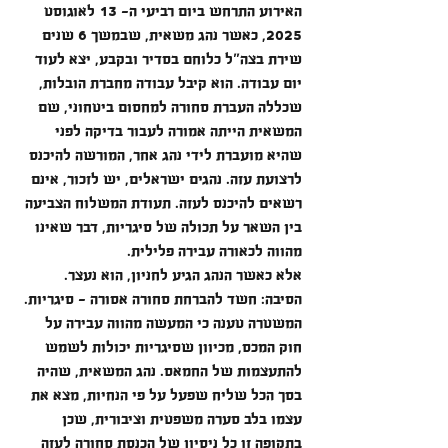
האירוע התרחש ביום רביעי ה- 13 לאוגוסט 
2025, כאשר נהג משאית, שבמשך 6 שנים 
שירת בצה"ל כלוחם בסדיר ובקבע, יצא לעוד 
יום עבודה. הוא קיבל עבודה מחברת הובלות, 
שכללה העברת סחורה למחסום ביטחוני, שם 
המשאית הייתה אמורה לעבור בדיקה לפני 
שהיא מועברת לידי נהג אחר, המורשה להיכנס 
לרצועת עזה. נהגים ישראלים, יש לזכור, אינם 
רשאים להיכנס לעזה. תעודת המשלוח הצביעה 
בין השאר על תכולה של סיגריות, דבר שאינו 
מהווה לכאורה עבירה פלילית.
אלא כאשר הנהג הגיע לחניון, הוא נעצר. 
הסיבה: חשד להברחת סחורה אסורה - סיגריות. 
המשטרה טענה כי המעשה מהווה עבירה על 
חוק המכס, מכיוון שסיגריות יכולות לשמש 
להתעצמות של החמאס. נהג המשאית, שהיה 
בסך הכל שליח שפעל על פי הנחיות, מצא את 
עצמו בלב סערה משפטית וציבורית, שכן 
בתקופה זו כל ניסיון של הכנסת סחורה לעזה 