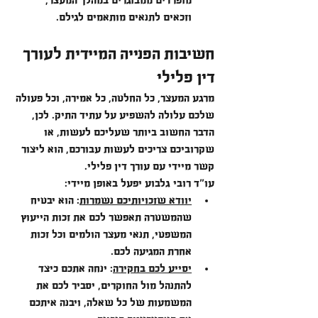
מופרדים ממבוגרים במהלך המעצר, 
וזכאים לתנאים מותאמים לגילם.
חשיבות הפנייה המיידית לעורך 
דין פלילי
מרגע המעצר, כל החלטה, כל אמירה, וכל פעולה 
שלכם עלולה להשפיע על עתיד התיק. לכן, 
הדבר החשוב ביותר שעליכם לעשות, או 
שקרוביכם צריכים לעשות עבורכם, הוא ליצור 
קשר מיידי עם עורך דין פלילי.
עו"ד רובי גלבוע יפעל באופן מיידי:
יוודא שזכויותיכם נשמרות
: הוא יבטיח 
שהמשטרה תאפשר לכם את זכות הייעוץ 
המשפטי, תנאי מעצר הולמים וכל זכות 
אחרת המגיעה לכם.
יסייע לכם בחקירה
: ינחה אתכם כיצד 
להתנהל מול החוקרים, יסביר לכם את 
המשמעות של כל שאלה, ויבנה איתכם 