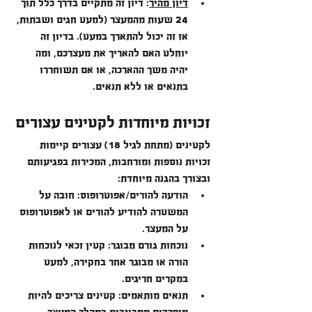
דיון מהיר
: דיון זה מתקיים בדרך כלל תוך 
24 שעות מהמעצר (למעט חגים ושבתות, 
אז זה יכול להתארך במעט). בדיון זה 
יוחלט האם להאריך את מעצרכם, ומה 
יהיה משך ההארכה, או אם תשוחררו 
בתנאים או ללא תנאים.
זכויות מיוחדות לקטינים עצורים
לקטינים (מתחת לגיל 18) עצורים קיימות 
זכויות נוספות ומורחבות, המכירות בפגיעותם 
ובצורך בהגנה מיוחדת:
הודעה להורים/אפוטרופוס: חובה על 
המשטרה להודיע להורים או לאפוטרופוס 
על המעצר.
נוכחות גורם מבוגר: קטין זכאי לנוכחות 
הורה או מבוגר אחר בחקירה, למעט 
במקרים חריגים.
תנאים מותאמים: קטינים צריכים להיות 