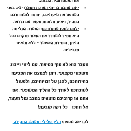
את האסטרטגיה הנכונה.
ייצג אתכם בדיוני הארכת מעצר
: יציג בפני 
השופט את טיעוניכם, יחתור לשחרורכם 
המהיר, ויציע חלופות מעצר אם נדרש.
ילחם למען שחרורכם
: המטרה העליונה 
היא תמיד לשחרר את העצור מוקדם ככל 
הניתן, ובמידת האפשר – ללא תנאים 
מגבילים.
מעצר הוא לא סוף הסיפור. עם ליווי וייצוג 
משפטי מקצועי, ניתן לצמצם את הפגיעה 
בחירותכם, להגן על זכויותיכם, ולפעול 
לטובתכם לאורך כל ההליך המשפטי. אם 
אתם או קרוביכם נמצאים במצב של מעצר, 
אל תחכו – כל דקה קובעת!
לקריאה נוספת: 
הליך פלילי: משלב החקירה 
ועד גזר הדין – המדריך המקיף לכל חשוד 