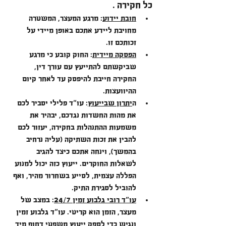
כל חקירה .
חובת יידוע
: מרגע המעצר, המשטרה 
מחויבת ליידע אתכם באופן מיידי על 
זכותכם זו.
הפסקה מיידית
: החוק קובע כי מרגע 
שביקשתם להתייעץ עם עורך דין, 
החקירה חייבת להיפסק עד לאחר קיום 
ההיוועצות.
ה
יתרון שבייעוץ
: עו"ד פלילי יסביר לכם 
את מהות החשדות נגדכם, יבהיר את 
משמעות ההתנהלות בחקירה, יעזור לכם 
להבין את זכות השתיקה (עליה נרחיב 
בהמשך), וינחה אתכם כיצד להגיב 
לשאלות החוקרים. ייעוץ כזה יכול למנוע 
הפללה עצמית, לסייע בשחרור מהיר, ואף 
להוביל לסגירת התיק.
עו"ד רובי גלבוע זמין 24/7
: במצב של 
מעצר, הזמן הוא קריטי. עו"ד גלבוע זמין 
ונגיש כדי לספק ייעוץ משפטי דחוף מיד 