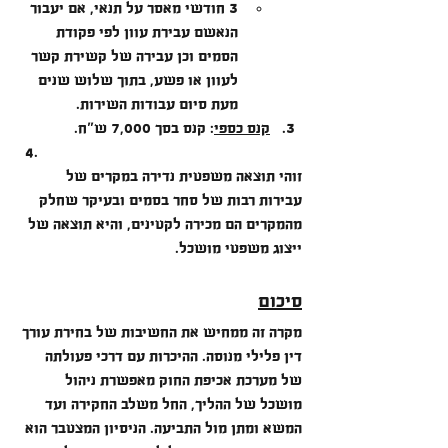
3 חודשי מאסר על תנאי, אם יעבור 
הנאשם עבירת עוון לפי פקודת 
הסמים וכן עבירה של קשירת קשר 
לעוון או פשע, בתוך שלוש שנים 
מעת סיום עבודות השירות.
קנס כספי
:
 קנס בסך 7,000 ש"ח.
זוהי תוצאה משפטית נדירה במקרים של 
עבירות רבות של סחר בסמים ובעיקר שחלק 
מהמקרים הם מכירה לקטינים, והיא תוצאה של 
ייצוג משפטי מושכל.
סיכום
מקרה זה ממחיש את החשיבות של בחירת עורך 
דין פלילי מנוסה. ההיכרות עם דרכי פעולתה 
של מערכת אכיפת החוק מאפשרת ניהול 
מושכל של ההליך, החל משלב החקירה ועד 
המשא ומתן מול התביעה. הניסיון המצטבר הוא 