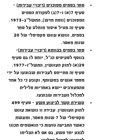
סחר בסמים מסוכנים (ריבויי עבירות)
 – 
סעיף 7(א) ו-7(ג) לפקודת הסמים 
המסוכנים [נוסח חדש], התשל"ג-1973. 
סעיף זה מטיל איסור מוחלט על סחר 
בסמים, ונושא עונש מקסימלי של 20 
שנות מאסר.
סחר בסמים בצוותא
 (ריבויי עבירות)
– 
בנוסף לסעיפים הנ"ל, יוחס לו גם סעיף 
29(א) לחוק העונשין, התשל"ז-1977. 
סעיף זה מתייחס לעבירות שבוצעו על ידי 
מספר אנשים במשותף, וקובע כי כל אחד 
מהמעורבים יישא באחריות פלילית 
למכלול העבירות שבוצעו.
קשירת קשר לביצוע פשע
 – סעיף 499 
לחוק העונשין. עבירה זו נושאת עונש 
מקסימלי של 7 שנות מאסר, ומוגשת 
כאשר התביעה טוענת כי הנאשמים תכננו 
לבצע יחד פשע, גם אם לא הצליחו 
להוציאו לפועל במלואו.