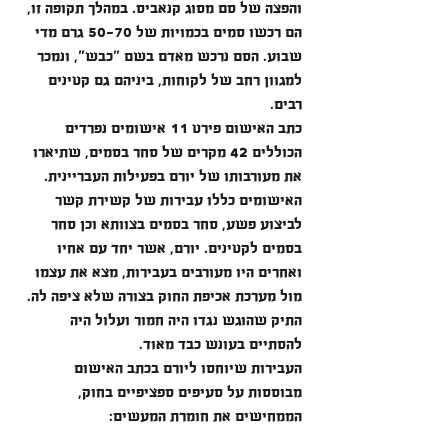
והפצה של סם מסוג קנאביס. במהלך תקופה זו, 
הם רכשו סמים בכמויות של 50-70 גרם מדי 
שבוע. הסם נרכש מאדם בשם "כבש", ונמכר 
למגוון רחב של לקוחות, ביניהם גם קטינים 
רבים.
כתב האישום פירט 11 אישומים נפרדים 
הכוללים 42 מקרים של סחר בסמים, שתיארו 
את מעורבותו של יורם בפעילות העבריינית. 
האישומים כללו עבירות של קשירת קשר 
לביצוע פשע, סחר בסמים בצוותא וכן סחר 
בסמים לקטינים. יורם, אשר יחד עם אחיו 
ואחרים היו מעורבים בעבירות, מצא את עצמו 
מול מערכת אכיפת החוק בצורה שלא ציפה לה. 
התיק שהוגש נגדו היה חמור ועלול היה 
להסתיים בעונש כבד מאוד.
העבירות שיוחסו ליורם בכתב האישום 
מבוססות על סעיפים ספציפיים בחוק, 
הממחישים את חומרת המעשים: