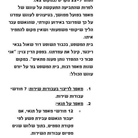
למרות שהתביעה התעקשה על עונש של 
מאסר בפועל ממושך, בטיעונים לעונש עמדנו 
על כך שמדובר באירוע נקודתי, שהנאשם עבר 
הליך שיקומי משמעותי ושאין מקום להחמיר 
איתו.
בית המשפט, בכבוד השופט דוד שאול גבאי 
ריכטר, קיבל את עמדתנו. בפסק הדין צוין: "אני 
סבור כי ההסדר נותן מענה מתאים". במקום 
שנות מאסר רבות, בית המשפט גזר על יורם 
עונש הכולל:
מאסר לריצוי בעבודות שירות
:
 7 חודשי 
עבודות שירות.
מאסר על תנאי
:
12 חודשי מאסר על תנאי, אם 
יעבור הנאשם עבירת פשע לפי 
פקודת הסמים, בתוך שלוש שנים 
מסיום עבודות השירות.