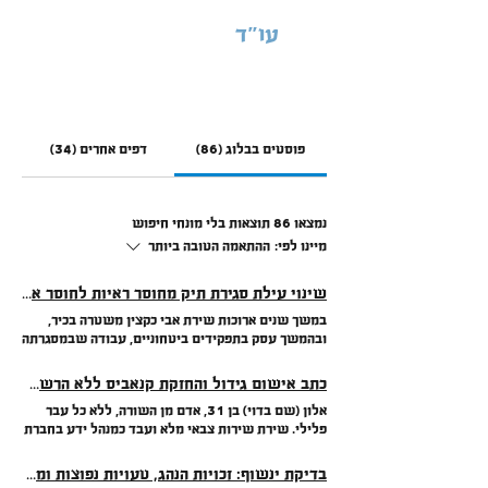
עו"ד
רובי גלבוע
פוסטים בבלוג (86)
דפים אחרים (34)
נמצאו 86 תוצאות בלי מונחי חיפוש
מיינו לפי:
ההתאמה הטובה ביותר
שינוי עילת סגירת תיק מחוסר ראיות לחוסר אשמה: עימות בכביש, טענה לאיום באקדח והראיות שסיפרו סיפור אחר
במשך שנים ארוכות שירת אבי כקצין משטרה בכיר,
ובהמשך עסק בתפקידים ביטחוניים, עבודה שבמסגרתה
נשא נשק אישי ברישיון וניהל אורח חיים נורמטיבי
לחלוטין, ללא כל עבר פלילי. באותו יום הוא לא העלה
כתב אישום גידול והחזקת קנאביס ללא הרשעה
בדעתו שחיכוך מקרי בכביש ידרדר בתוך שעות ספורות
אלון (שם בדוי) בן 31, אדם מן השורה, ללא כל עבר
לחקירה פלילית חמורה, שתעמיד בסכנה את שמו הטוב
פלילי. שירת שירות צבאי מלא ועבד כמנהל ידע בחברת
ואת עתידו המקצועי. האירוע החל כאשר נוצר חיכוך בין
הייטק, פרופיל שמתאים להרבה מאוד אנשים צעירים
שני כלי רכב במהלך הנסיעה. בשלב מסוים עצרו כלי
שבונים לעצמם מסלול חיים נורמטיבי ומקצועי. אולם
הרכב, והנהג האחר יצא ממכוניתו והתקרב לעברו של
בדיקת ינשוף: זכויות הנהג, טעויות נפוצות ומה לעשות אם התוצאה מוטלת בספק
בבוקר אחד, שגרת חייו השתנתה לחלוטין. שוטרים
אבי. מכאן התפצלו הגרסאות: הנהג האחר מיהר להתקשר