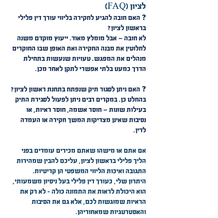
לציון (FAQ)
❓ האם חובה להגיע לחקירה בליווי עורך דין פלילי
בראשון לציון?
לא חובה — אבל מומלץ מאוד. ייעוץ מוקדם משנה
לחלוטין את מבנה החקירה ואת האופן שבו החוקרים
מנהלים את המפגש. טעויות שנעשות בתחילת
הדרך כמעט בלתי אפשרי לתקן לאחר מכן.
❓ האם ניתן לסגור תיק שנפתח בתחנת ראשון לציון?
בהחלט כן. במקרים רבים ניתן לפעול לסגירת התיק
בעילות שונות — חוסר אשמה, חוסר ראיות, או
נסיבות שאינן מצדיקות המשך חקירה או העמדה
לדין.
אם אתם או מישהו שאתם מכירים עומדים בפני
הליך פלילי בראשון לציון, עליכם להבין שמהירות
התגובה ואיכות הליווי המשפטי הן קריטיות.
היתרון שלי, כעורך דין פלילי בעל ניסיון משמעותי,
הוא היכולת לראות את התמונה כולה – לא רק את
הראיות שמוגשות לכם, אלא גם את הסיבות
והאסטרטגיות שמאחוריהן.