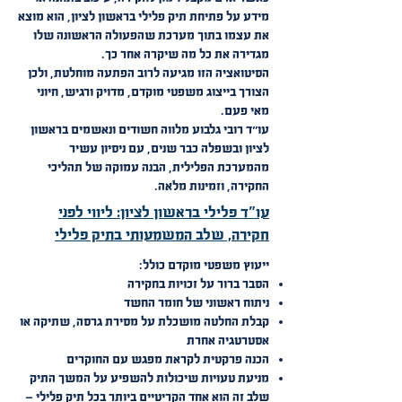
מידע על פתיחת תיק פלילי בראשון לציון, הוא מוצא
את עצמו בתוך מערכת שהפעולה הראשונה שלו
מגדירה את כל מה שיקרה אחר כך.
הסיטואציה הזו מגיעה לרוב הפתעה מוחלטת, ולכן
הצורך בייצוג משפטי מוקדם, מדויק ורגיש, חיוני
מאי פעם.
עו״ד רובי גלבוע מלווה חשודים ונאשמים בראשון
לציון ובשפלה כבר שנים, עם ניסיון עשיר
מהמערכת הפלילית, הבנה עמוקה של תהליכי
החקירה, וזמינות מלאה.
עו"ד פלילי בראשון לציון: ליווי לפני
חקירה, שלב המשמעותי בתיק פלילי
ייעוץ משפטי מוקדם כולל:
הסבר ברור על זכויות בחקירה
ניתוח ראשוני של חומר החשד
קבלת החלטה מושכלת על מסירת גרסה, שתיקה או
אסטרטגיה אחרת
הכנה פרקטית לקראת מפגש עם החוקרים
מניעת טעויות שיכולות להשפיע על המשך התיק
שלב זה הוא אחד הקריטיים ביותר בכל תיק פלילי —