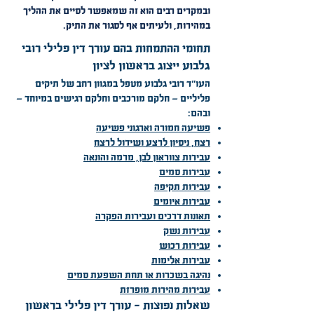
ובמקרים רבים הוא זה שמאפשר לסיים את ההליך
במהירות, ולעיתים אף לסגור את התיק.
תחומי ההתמחות בהם עורך דין פלילי רובי
גלבוע ייצוג בראשון לציון
העו"ד רובי גלבוע מטפל במגוון רחב של תיקים
פליליים — חלקם מורכבים וחלקם רגישים במיוחד —
ובהם:
פשיעה חמורה וארגוני פשיעה
רצח, ניסיון לרצע ושידול לרצח
עבירות צווראון לבן, מרמה והונאה
עבירות סמים
עבירות תקיפה
עבירות איומים
תאונות דרכים ועבירות הפקרה
עבירות נשק
עבירות רכוש
עבירות אלימות
נהיגה בשכרות או תחת השפעת סמים
עבירות מהירות מופרזת
שאלות נפוצות - עורך דין פלילי בראשון