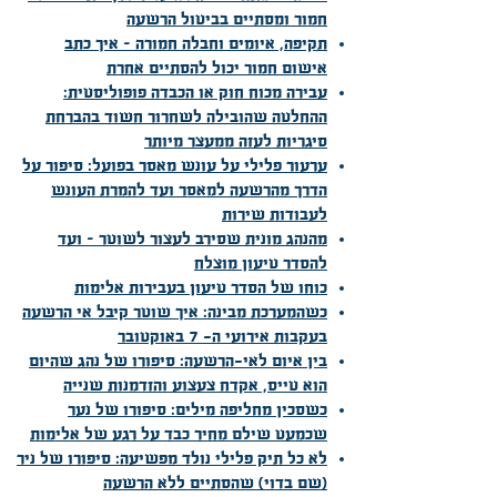
חמור ומסתיים בביטול הרשעה
תקיפה, איומים וחבלה חמורה – איך כתב
אישום חמור יכול להסתיים אחרת
עבירה מכוח חוק או הכבדה פופוליסטית:
ההחלטה שהובילה לשחרור חשוד בהברחת
סיגריות לעזה ממעצר מיותר
ערעור פלילי על עונש מאסר בפועל: סיפור על
הדרך מהרשעה למאסר ועד להמרת העונש
לעבודות שירות
מהנהג מונית שסירב לעצור לשוטר – ועד
להסדר טיעון מוצלח
כוחו של הסדר טיעון בעבירות אלימות
כשהמערכת מבינה: איך שוטר קיבל אי הרשעה
בעקבות אירועי ה- 7 באוקטובר
בין איום לאי-הרשעה: סיפורו של נהג שהיום
הוא טייס, אקדח צעצוע והזדמנות שנייה
כשסכין מחליפה מילים: סיפורו של נער
שכמעט שילם מחיר כבד על רגע של אלימות
לא כל תיק פלילי נולד מפשיעה: סיפורו של ניר
(שם בדוי) שהסתיים ללא הרשעה