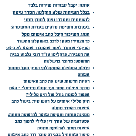
אותה: יקבל עבודות שירות בלבד
בגלל השיחות שלא הוקלטו: הסדר טיעון
לנאשמים שמכרו נשק לסוכן סמוי
בעקבות חשיפת סדקים בעדות המשטרה:
הנהג השיכור קיבל כתב אישום מקל
כך הצמידו מטען לרכב באשקלון החשוד
העיקרי שוחרר לאחר שהתברר שהוא לא ביצע
את העבירה. פרקליטו עו"ד רובי גלבוע בבית
המשפט: מדובר ברשלנות
פרשת המטפלת המתעללת: התיק נסגר מחוסר
אשמה
ראיות חדשות שינו את כתב האישום
מכתב אישום חמור ועד עונש מינימלי – האם
אפשר לשנות גורל של תיק פלילי?
תיק פלילי איומים על ראש עיר: ביטול כתב
אישום בהסדר מותנה
מנהיגה פוחזת ותקיפת שוטר להרשעה מתונה:
אסטרטגיה של עורך דין פלילי להפוך כתב
אישום חמור להרשעה מתונה
סיפור שמתחיל בבגידה עובר דרך כתב אישום