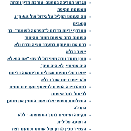
מגרש המריבה במושב: עורכת הדין זוכתה
מאשמת תקיפה
מה העונש הקליל על גידול של 6.5 ק"ג
קנאביס
ממרדף יריות בדרום ל"הפרעה לשוטר": כך
השתנה כתב אישום חמור מהיסוד
דרס אם ותינוקת במעבר חציה וברח ולא
יישב בכלא
סוכן מוסד זוכה משידול לרצח: "אם הוא לא
היה אתיופי, לא היה תיק"
יצאו בזול: נתפסו מגדלים מריחואנה בביתם
ולא יישבו יום אחד בכלא
כשהכפירה הופכת לניצחון: מעבירת סמים
לביטול כתב אישום
המצלמות חשפו: אדם אחר הטמין את מטען
החבלה
תקיפה ואיומים בתוך המשפחה – ללא
הרשעה פלילית
הצמיד סכין לגרון של אחותו וכמעט רצח