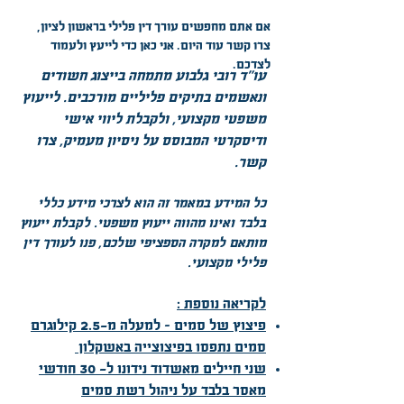
אם אתם מחפשים עורך דין פלילי בראשון לציון,
צרו קשר עוד היום. אני כאן כדי לייעץ ולעמוד
לצדכם.
עו"ד רובי גלבוע מתמחה בייצוג חשודים
ונאשמים בתיקים פליליים מורכבים. לייעוץ
משפטי מקצועי, ולקבלת ליווי אישי
ודיסקרטי המבוסס על ניסיון מעמיק, צרו
קשר.
כל המידע במאמר זה הוא לצרכי מידע כללי
בלבד ואינו מהווה ייעוץ משפטי. לקבלת ייעוץ
מותאם למקרה הספציפי שלכם, פנו לעורך דין
פלילי מקצועי.
לקריאה נוספת :
פיצוץ של סמים – למעלה מ-2.5 קילוגרם
סמים נתפסו בפיצוצייה באשקלון
​שני חיילים מאשדוד נידונו ל- 30 חודשי
מאסר בלבד על ניהול רשת סמים